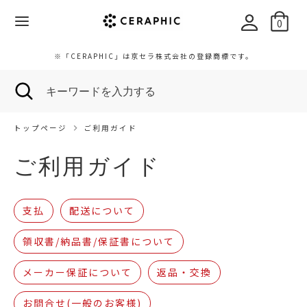
0
検
キ
※「CERAPHIC」は京セラ株式会社の登録商標です。
索
ー
検
キ
ワ
索
ー
ー
ワ
ド
ー
を
トップページ
ご利用ガイド
ド
入
を
力
ご利用ガイド
入
す
力
る
す
支払
配送について
る
領収書/納品書/保証書について
メーカー保証について
返品・交換
お問合せ(一般のお客様)