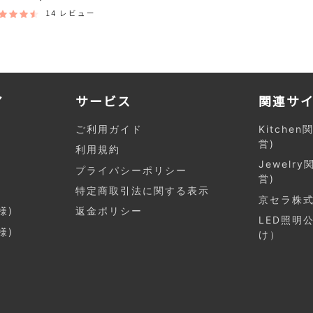
14 レビュー
ア
サービス
関連サ
ご利用ガイド
Kitchen
営)
利用規約
Jewelry
プライパシーポリシー
営)
特定商取引法に関する表示
京セラ株式
様)
返金ポリシー
LED照明
様)
け）