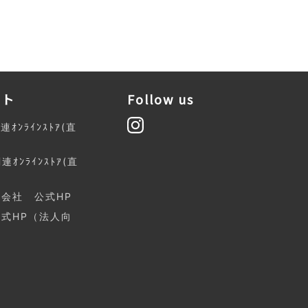
イト
Follow us
関連ｵﾝﾗｲﾝｽﾄｱ(直
関連ｵﾝﾗｲﾝｽﾄｱ(直
会社 公式HP
公式HP（法人向