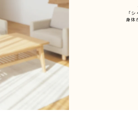
「シ
身体