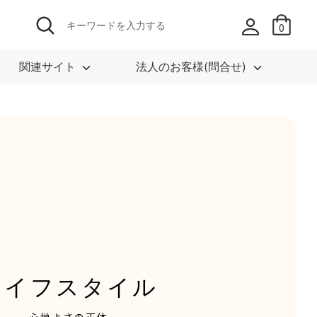
検
キ
0
索
ー
ワ
ー
関連サイト
法人のお客様(問合せ)
ド
を
入
力
す
る
ライフスタイル
- 心地よさの正体 -